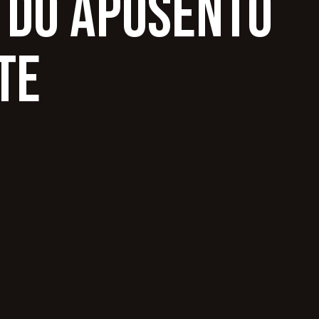
 do Aposento
te