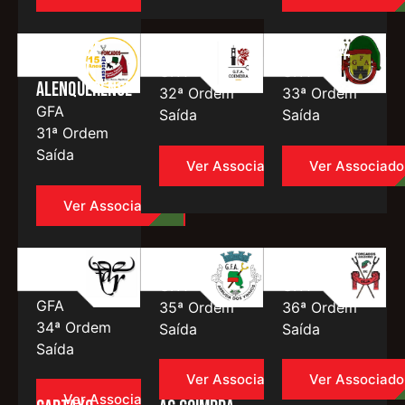
GFA Clube
Coimbra
Monsaraz
Taurino
GFA
GFA
Alenquerense
32ª Ordem
33ª Ordem
GFA
Saída
Saída
31ª Ordem
Saída
Ver Associado
Ver Associado
Ver Associado
Ramo
Arruda
Beja
Grande
GFA
GFA
GFA
35ª Ordem
36ª Ordem
34ª Ordem
Saída
Saída
Saída
Ver Associado
Ver Associado
Ver Associado