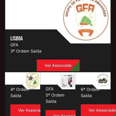
Lisboa
GFA
3ª Ordem Saída
Ver Associado
Évora
Vila Franca
Ribatejo
de Xira
GFA
GFA
GFA
4ª Ordem
6ª Ordem
5ª Ordem
Saída
Saída
Saída
Ver Associado
Ver Associado
Ver Associado