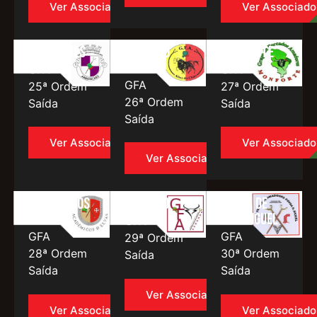
Ver Associado
Ver Associado
Arronches
Alter do
Monforte
Chão
GFA
GFA
GFA
25ª Ordem
27ª Ordem
26ª Ordem
Saída
Saída
Saída
Ver Associado
Ver Associado
Ver Associado
Académicos
Redondo
Póvoa de
de Elvas
São Miguel
GFA
GFA
GFA
29ª Ordem
28ª Ordem
30ª Ordem
Saída
Saída
Saída
Ver Associado
Ver Associado
Ver Associado