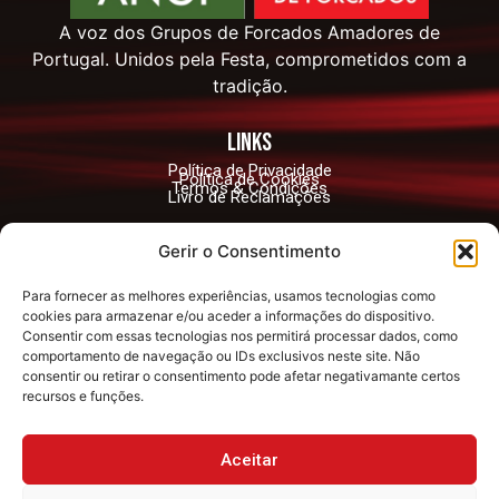
A voz dos Grupos de Forcados Amadores de
Portugal. Unidos pela Festa, comprometidos com a
tradição.
links
Política de Privacidade
Política de Cookies
Termos & Condições
Livro de Reclamações
contactos
Gerir o Consentimento
geral@angfportugal.org
Para fornecer as melhores experiências, usamos tecnologias como
Largo António Santos Jorge no12, 2890-042
cookies para armazenar e/ou aceder a informações do dispositivo.
Alcochete
Consentir com essas tecnologias nos permitirá processar dados, como
comportamento de navegação ou IDs exclusivos neste site. Não
consentir ou retirar o consentimento pode afetar negativamante certos
Redes Sociais
recursos e funções.
Siga-nos e fique a par de todas as novidades!
Aceitar