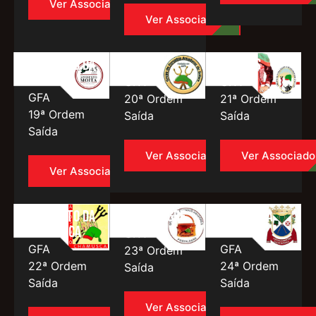
Ver Associado
Ver Associado
Aposento da
Safara
Cascais
Moita
GFA
GFA
GFA
20ª Ordem
21ª Ordem
19ª Ordem
Saída
Saída
Saída
Ver Associado
Ver Associado
Ver Associado
Aposento da
Portalegre
Caldas da
Chamusca
Rainha
GFA
GFA
GFA
23ª Ordem
22ª Ordem
24ª Ordem
Saída
Saída
Saída
Ver Associado