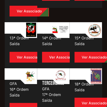
Ver Associado
Azambuja
Coruche
Alcochete
GFA
GFA
GFA
13ª Ordem
14ª Ordem
15ª Ordem
Saída
Saída
Saída
Ver Associado
Ver Associado
Ver Associado
Real de
Tertúlia
Chamusca
Moura
Tauromáquica
GFA
Terceirense
GFA
18ª Ordem
GFA
16ª Ordem
Saída
17ª Ordem
Saída
Saída
Ver Associado