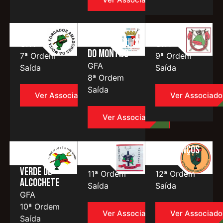
Moita
Tertúlia
Montijo
Tauromáquica
GFA
GFA
do Montijo
7ª Ordem
9ª Ordem
GFA
Saída
Saída
8ª Ordem
Saída
Ver Associado
Ver Associado
Ver Associado
Aposento do
Tomar
São Manços
Barrete
GFA
GFA
Verde de
11ª Ordem
12ª Ordem
Alcochete
Saída
Saída
GFA
10ª Ordem
Ver Associado
Ver Associado
Saída