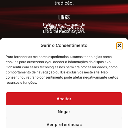
tradição.
links
Política de Privacidade
Política de Cookies
Termos & Condições
Livro de Reclamações
contactos
Gerir o Consentimento
geral@angfportugal.org
Para fornecer as melhores experiências, usamos tecnologias como
Largo António Santos Jorge no12, 2890-042
cookies para armazenar e/ou aceder a informações do dispositivo.
Alcochete
Consentir com essas tecnologias nos permitirá processar dados, como
comportamento de navegação ou IDs exclusivos neste site. Não
consentir ou retirar o consentimento pode afetar negativamante certos
Redes Sociais
recursos e funções.
Siga-nos e fique a par de todas as novidades!
Aceitar
Negar
Ver preferências