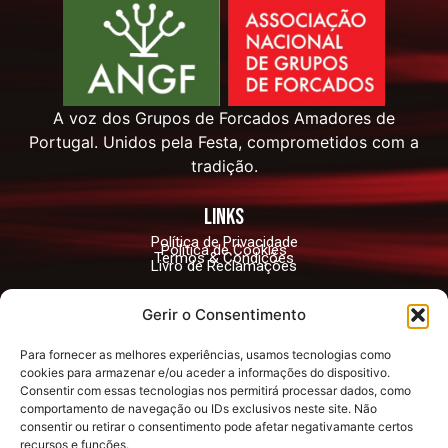
A voz dos Grupos de Forcados Amadores de
Portugal. Unidos pela Festa, comprometidos com a
tradição.
links
Política de Privacidade
Política de Cookies
Termos & Condições
Livro de Reclamações
contactos
Gerir o Consentimento
geral@angfportugal.org
Para fornecer as melhores experiências, usamos tecnologias como
Largo António Santos Jorge no12, 2890-042
cookies para armazenar e/ou aceder a informações do dispositivo.
Alcochete
Consentir com essas tecnologias nos permitirá processar dados, como
comportamento de navegação ou IDs exclusivos neste site. Não
consentir ou retirar o consentimento pode afetar negativamante certos
Redes Sociais
recursos e funções.